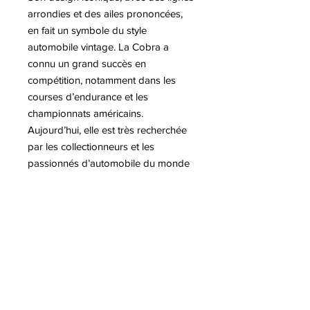
arrondies et des ailes prononcées,
en fait un symbole du style
automobile vintage. La Cobra a
connu un grand succès en
compétition, notamment dans les
courses d’endurance et les
championnats américains.
Aujourd’hui, elle est très recherchée
par les collectionneurs et les
passionnés d’automobile du monde
entier. Sa rareté et son histoire en
font un véritable mythe de
l’ingénierie et du design sportif. La
déclinaison de la Shelby AC Cobra
par Antoine DUFILHO, est une
sculpture dynamique, aux lignes
racées et épurées, résolument
contemporaines.