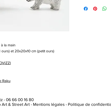
 à la main
ours) et 20x20x10 cm (petit ours)
COVIZZI
le Raku
tz
-
06 66 00 16 80
p Art & Street Art
-
Mentions légales
-
Politique de confidentia