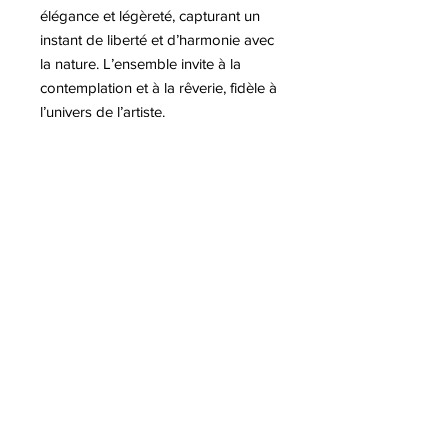
élégance et légèreté, capturant un
instant de liberté et d’harmonie avec
la nature. L’ensemble invite à la
contemplation et à la rêverie, fidèle à
l’univers de l’artiste.
Plus d'informations sur l'artiste Hugo
PONDZ
A lire sur notre blog :
-Extension de la collaboration avec
l'artiste Hugo Pondz
8 Avenue Jaulerry, 64200 Biarritz
-
06 66 00 16 80
© Class Art Biarritz | Galerie Pop Art