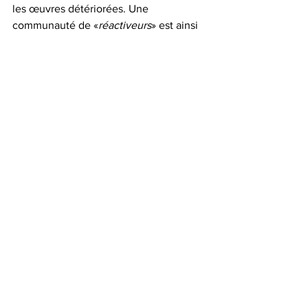
les œuvres détériorées. Une 
communauté de «
réactiveurs
» est ainsi 
née sur les réseaux sociaux pour 
recréer à l'identique les œuvres.
Voir tout
Posts récents