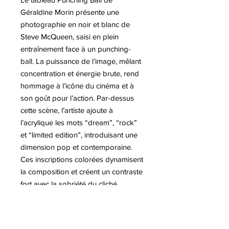
Géraldine Morin présente une
photographie en noir et blanc de
Steve McQueen, saisi en plein
entraînement face à un punching-
ball. La puissance de l’image, mêlant
concentration et énergie brute, rend
hommage à l’icône du cinéma et à
son goût pour l’action. Par-dessus
cette scène, l’artiste ajoute à
l’acrylique les mots “dream”, “rock”
et “limited edition”, introduisant une
dimension pop et contemporaine.
Ces inscriptions colorées dynamisent
la composition et créent un contraste
fort avec la sobriété du cliché
d’origine. L’œuvre joue ainsi sur la
rencontre entre nostalgie du cinéma
classique (Steve McQueen) et