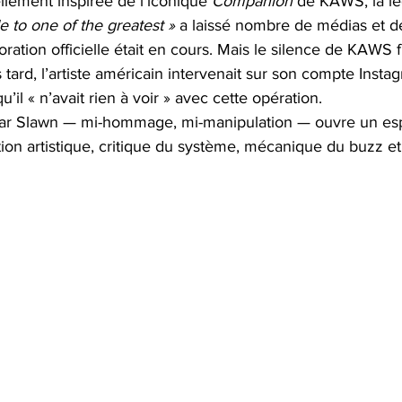
llement inspirée de l’iconique 
Companion
 de KAWS, la l
 to one of the greatest »
 a laissé nombre de médias et de
ation officielle était en cours. Mais le silence de KAWS fu
tard, l’artiste américain intervenait sur son compte Insta
il « n’avait rien à voir » avec cette opération.
par Slawn — mi-hommage, mi-manipulation — ouvre un esp
tion artistique, critique du système, mécanique du buzz et