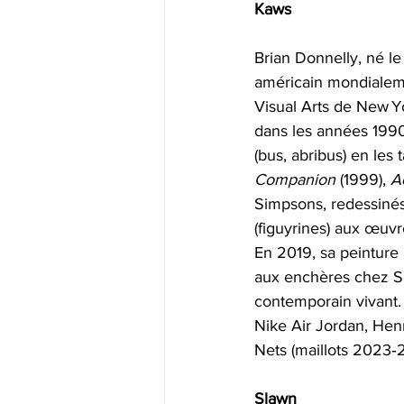
Kaws
Brian Donnelly, né le
américain mondialem
Visual Arts de New Yo
dans les années 1990,
(bus, abribus) en les
Companion
 (1999), 
A
Simpsons, redessinés 
(figuyrines) aux œuv
En 2019, sa peinture 
aux enchères chez S
contemporain vivant
Nike Air Jordan, Hen
Nets (maillots 2023‑
Slawn