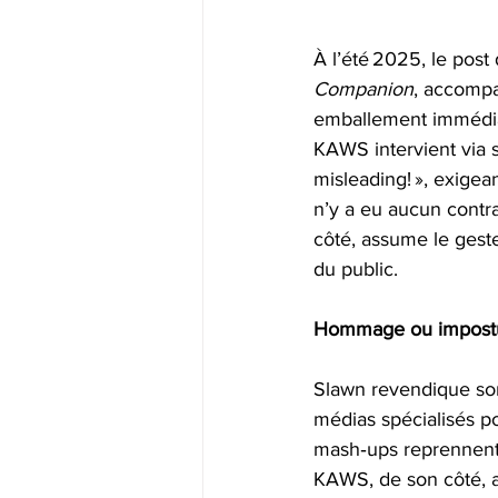
À l’été 2025, le post
Companion
, accompa
emballement immédiat 
KAWS intervient via se
misleading! », exigea
n’y a eu aucun contrat
côté, assume le gest
du public.
Hommage ou impost
Slawn revendique so
médias spécialisés po
mash‑ups reprennent
KAWS, de son côté, a