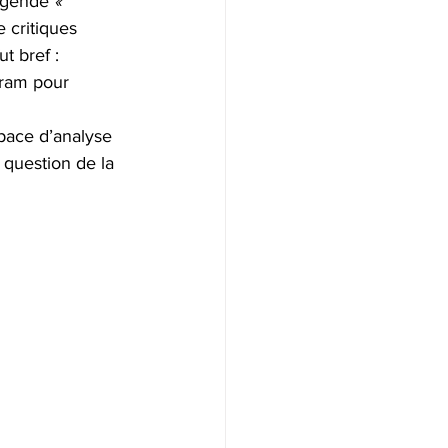
égende 
« 
 critiques 
t bref : 
gram pour 
ace d’analyse 
 question de la 