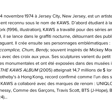
 4 novembre 1974 à Jersey City, New Jersey, est un artiste
ent reconnu sous le nom de KAWS. D’abord étudiant à la
rk (1996, illustration), KAWS a travaillé pour des séries a
 il se lance dans le graffiti nocturne, détournant des publ
 taguant. Il crée ensuite ses personnages emblématiques : 
ccomplice
, 
Chum
, 
Bendy
, souvent inspirés de Mickey Mo
avec des croix aux yeux. Ses sculptures varient du petit 
res monumentales et ont été exposées dans des musées i
THE KAWS ALBUM
 (2005) atteignait 14,7 millions de $ lo
otheby's à Hong Kong, record confirmé comme l’un des s
. KAWS a collaboré avec des marques de renom : UNIQL
nessy, Comme des Garçons, Travis Scott, BTS (J‑Hope), B
24)…