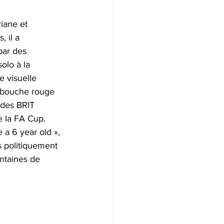
iane et 
 il a 
par des 
olo à la 
e visuelle 
e bouche rouge 
e des BRIT 
e la FA Cup. 
 a 6 year old », 
s politiquement 
ntaines de 