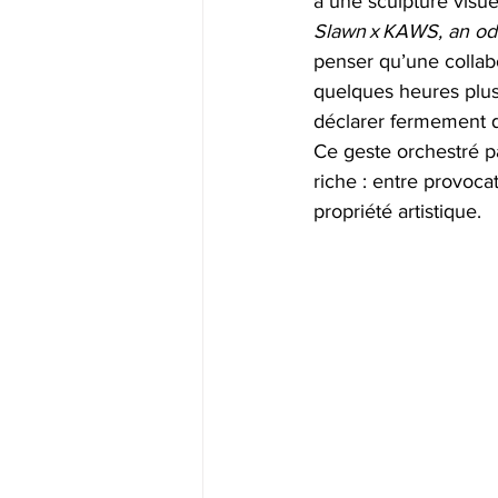
à une sculpture visue
Slawn x KAWS, an ode
penser qu’une collabor
quelques heures plus 
déclarer fermement qu’
Ce geste orchestré 
riche : entre provoca
propriété artistique.