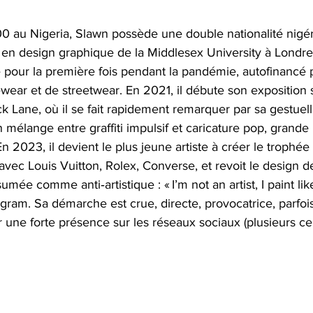
0 au Nigeria, Slawn possède une double nationalité nigér
en design graphique de la Middlesex University à Londres,
our la première fois pendant la pandémie, autofinancé 
ar et de streetwear. En 2021, il débute son exposition s
 Lane, où il se fait rapidement remarquer par sa gestuell
n mélange entre graffiti impulsif et caricature pop, grand
 En 2023, il devient le plus jeune artiste à créer le trophé
avec Louis Vuitton, Rolex, Converse, et revoit le design d
ée comme anti‑artistique : « I’m not an artist, I paint like
stagram. Sa démarche est crue, directe, provocatrice, parfoi
r une forte présence sur les réseaux sociaux (plusieurs ce