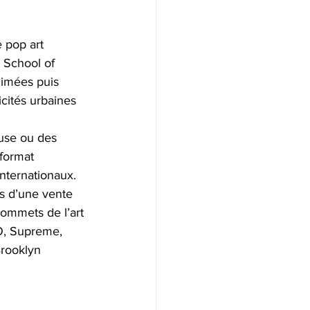
 pop art 
 School of 
nimées puis 
icités urbaines 
use ou des 
format 
nternationaux. 
rs d’une vente 
ommets de l’art 
O, Supreme, 
rooklyn 