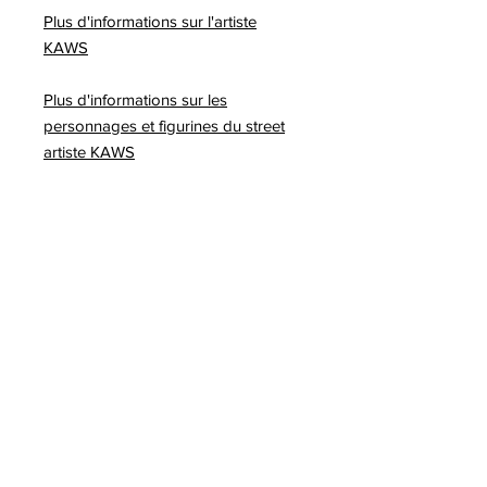
Plus d'informations sur l'artiste
KAWS
Plus d'informations sur les
personnages et figurines du street
artiste KAWS
A lire sur notre blog :
-Exposition KAWS Family à San
Francisco
-KAWS au Palazzo Strozzi de
Florence
-KAWS et ses sculptures géantes
-Vraie fausse collaboration entre
Slawn et KAWS
-KAWS Holiday Thailand, une
sculpture monumentale au coeur de
Bangkok