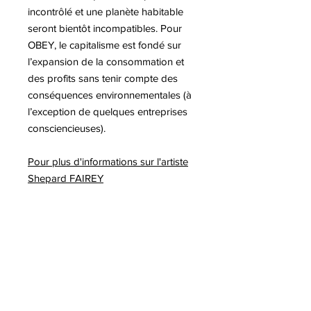
incontrôlé et une planète habitable
seront bientôt incompatibles. Pour
OBEY, le capitalisme est fondé sur
l’expansion de la consommation et
des profits sans tenir compte des
conséquences environnementales (à
l’exception de quelques entreprises
consciencieuses).
Pour plus d'informations sur l'artiste
Shepard FAIREY
A lire sur notre blog :
-Exposition Shepard FAIREY à Berlin
-Exposition Shepard FAIREY au
Chateau de Tours
-Une nouvelle sérigraphie en aide
aux victimes des incendies en