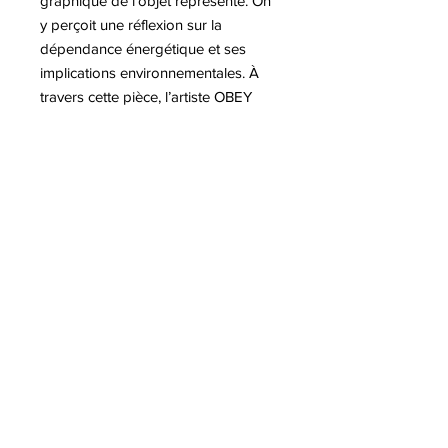
graphique de l’objet représenté. On
y perçoit une réflexion sur la
dépendance énergétique et ses
implications environnementales. À
travers cette pièce, l’artiste OBEY
transforme un objet du quotidien en
icône chargée de sens.
Pour plus d'informations sur
Shepard FAIREY
A lire sur notre blog :
-Exposition Shepard FAIREY à Berlin
-Exposition Shepard FAIREY au
Chateau de Tours
-Une nouvelle sérigraphie en aide
aux victimes des incendies en
Californie
-Shepard FAIREY conçoit une