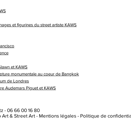
KAWS
nages et figurines du street artiste KAWS
rancisco
rence
e Slawn et KAWS
lpture monumentale au coeur de Bangkok
eum de Londres
ntre Audemars Piguet et KAWS
tz
-
06 66 00 16 80
p Art & Street Art
-
Mentions légales
-
Politique de confidentia