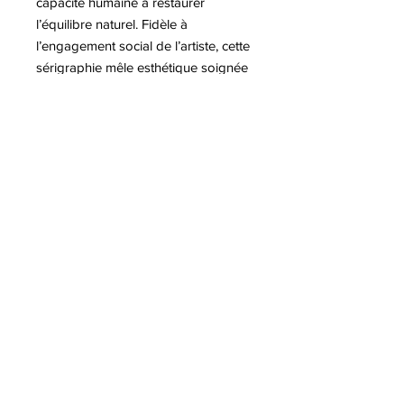
capacité humaine à restaurer
l’équilibre naturel. Fidèle à
l’engagement social de l’artiste, cette
sérigraphie mêle esthétique soignée
et message militant pour susciter une
prise de conscience collective.
Pour plus d'informations sur l'artiste
Shepard FAIREY
A lire sur notre blog :
-Exposition Shepard FAIREY au
Chateau de Tours
-Une nouvelle sérigraphie de
Shepard Fairey en aide aux victimes
des incendies en Californie
-Shepard FAIREY conçoit une
oeuvre pour Kamala HARRIS