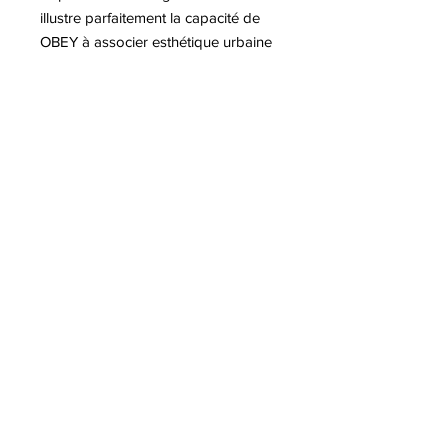
illustre parfaitement la capacité de
OBEY à associer esthétique urbaine
et engagement social.
Pour plus d'informations sur l'artiste
Shepard FAIREY
A lire sur notre blog :
-Exposition Shepard FAIREY à Berlin
-Exposition Shepard FAIREY au
Chateau de Tours
-Une nouvelle sérigraphie en aide
aux victimes des incendies en
Californie
-Shepard FAIREY conçoit une
oeuvre pour Kamala HARRIS