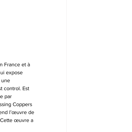
n France et à 
 qui expose 
 une 
 control. Est 
e par 
issing Coppers 
rend l’œuvre de 
 Cette œuvre a 