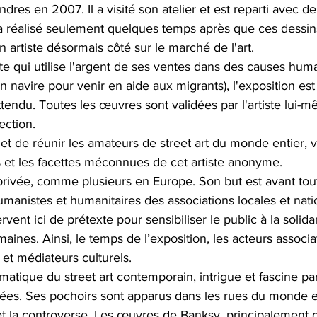
ndres en 2007. Il a visité son atelier et est reparti avec d
 Il a réalisé seulement quelques temps après que ces dessin
 artiste désormais côté sur le marché de l'art.
te qui utilise l'argent de ses ventes dans des causes humani
navire pour venir en aide aux migrants), l'exposition est 
attendu. Toutes les œuvres sont validées par l'artiste lui-m
ection.
 de réunir les amateurs de street art du monde entier, 
 et les facettes méconnues de cet artiste anonyme.
 privée, comme plusieurs en Europe. Son but est avant tou
umanistes et humanitaires des associations locales et nati
nt ici de prétexte pour sensibiliser le public à la solidari
aines. Ainsi, le temps de l’exposition, les acteurs associa
et médiateurs culturels.
matique du street art contemporain, intrigue et fascine p
es. Ses pochoirs sont apparus dans les rues du monde ent
n et la controverse. Les œuvres de Banksy, principalement 