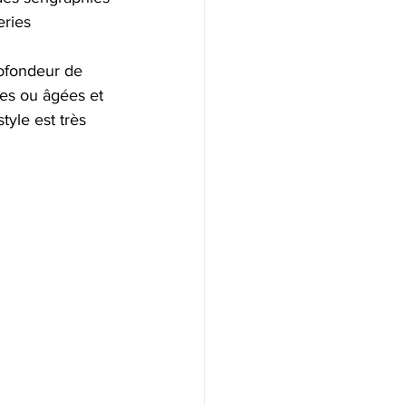
ries 
rofondeur de 
res ou âgées et 
yle est très 