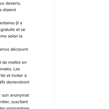
eux dessins, 
s étaient 
taires (il a 
gratuite et se 
ême selon la 
venus découvrir 
t de mettre en 
onales. Les 
té et inviter à 
tifs deviendront 
ar son anonymat 
ier, suscitant 
des sérigraphies 