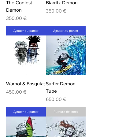
The Coolest
Biarritz Demon
Demon
Prix
350,00 €
Prix
350,00 €
Ajouter au panier
Ajouter au panier
Warhol & Basquiat
Surfer Demon
Tube
Prix
450,00 €
Prix
650,00 €
Ajouter au panier
Rupture de stock