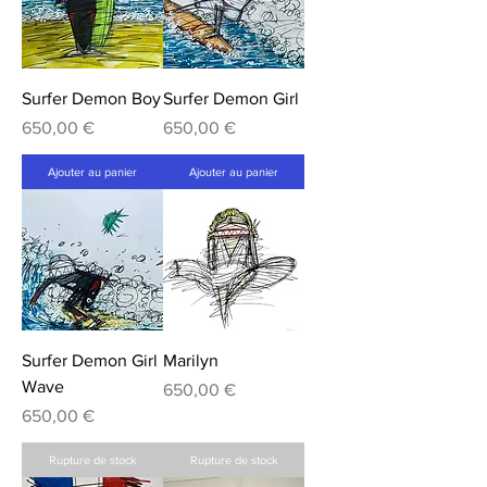
Surfer Demon Boy
Surfer Demon Girl
Prix
Prix
650,00 €
650,00 €
Ajouter au panier
Ajouter au panier
Surfer Demon Girl
Marilyn
Wave
Prix
650,00 €
Prix
650,00 €
Rupture de stock
Rupture de stock