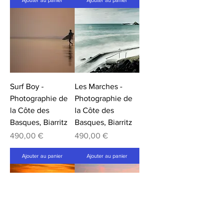
Surf Boy -
Les Marches -
Photographie de
Photographie de
la Côte des
la Côte des
Basques, Biarritz
Basques, Biarritz
Prix
Prix
490,00 €
490,00 €
Ajouter au panier
Ajouter au panier