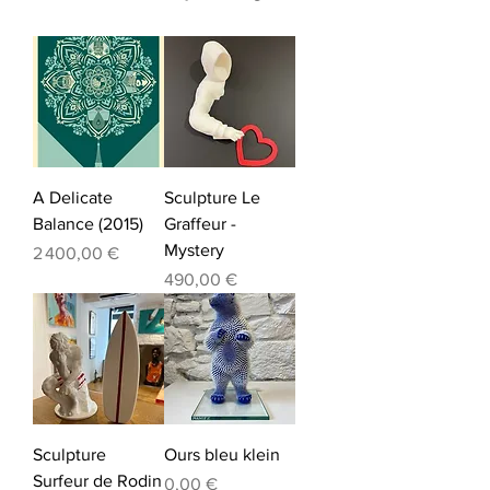
A Delicate
Sculpture Le
Balance (2015)
Graffeur -
Mystery
Prix
2 400,00 €
Prix
490,00 €
Sculpture
Ours bleu klein
Surfeur de Rodin
Prix
0,00 €