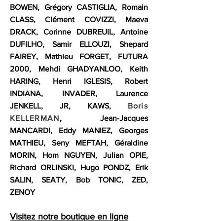
BOWEN
,
Grégory CASTIGLIA
,
Romain
CLASS
,
Clément COVIZZI
,
Maeva
DRACK
,
Corinne DUBREUIL
,
Antoine
DUFILHO
,
Samir ELLOUZI
,
Shepard
FAIREY
,
Mathieu FORGET
,
FUTURA
2000
,
Mehdi GHADYANLOO
,
Keith
HARING
,
Henri IGLESIS
,
Robert
INDIANA
,
INVADER
,
Laurence
JENKELL
,
JR
,
KAW
S
,
Boris
KELLERMAN
,
Je
a
n-Jacques
MANCARDI
,
Eddy MANIEZ
,
Georges
MATHIEU
,
Seny MEFTAH
,
Géraldine
MORIN
,
Hom NGUYEN
,
Julian OPIE
,
Richard ORLINSKI
,
Hugo PONDZ
,
Erik
SALIN
,
SEATY
,
Bob TONIC
,
ZED
,
ZENOY
Visitez notre boutique en ligne